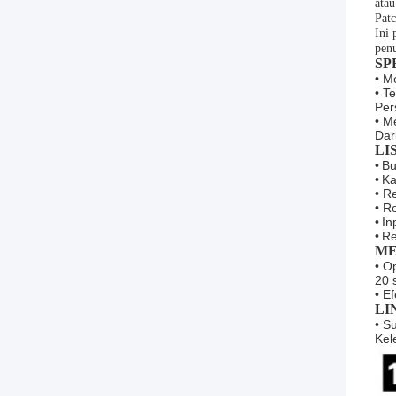
atau
Patc
Ini 
pen
SP
• M
• T
Per
• M
Dar
LI
•
Bu
•
Ka
• R
• R
•
In
•
Re
ME
• O
20 
• E
LI
• S
Kel