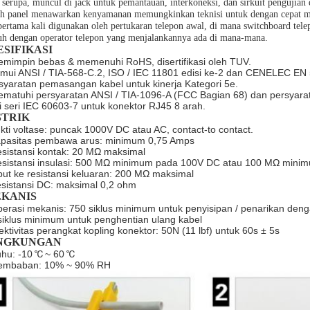
 serupa, muncul di jack untuk pemantauan, interkoneksi, dan sirkuit pengujian
h panel menawarkan kenyamanan memungkinkan teknisi untuk dengan cepat meng
pertama kali digunakan oleh pertukaran telepon awal, di mana switchboard tele
uh dengan operator telepon yang menjalankannya ada di mana-mana.
ESIFIKASI
emimpin bebas & memenuhi RoHS, disertifikasi oleh TUV.
emui ANSI / TIA-568-C.2, ISO / IEC 11801 edisi ke-2 dan CENELEC EN
syaratan pemasangan kabel untuk kinerja Kategori 5e.
ematuhi persyaratan ANSI / TIA-1096-A (FCC Bagian 68) dan persyara
i seri IEC 60603-7 untuk konektor RJ45 8 arah.
STRIK
kti voltase: puncak 1000V DC atau AC, contact-to contact.
pasitas pembawa arus: minimum 0,75 Amps
esistansi kontak: 20 MΩ maksimal
esistansi insulasi: 500 MΩ minimum pada 100V DC atau 100 MΩ min
put ke resistansi keluaran: 200 MΩ maksimal
sistansi DC: maksimal 0,2 ohm
KANIS
perasi mekanis: 750 siklus minimum untuk penyisipan / penarikan den
siklus minimum untuk penghentian ulang kabel
fektivitas perangkat kopling konektor: 50N (11 lbf) untuk 60s ± 5s
NGKUNGAN
uhu: -10
℃
~ 60
℃
embaban: 10% ~ 90% RH