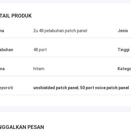
TAIL PRODUK
ma
2u 48 pelabuhan patch panel
Jenis
abuhan
48 port
Tinggi
na
hitam
Katego
yoroti
unshielded patch panel
,
50 port voice patch panel
Andreas Sandvik
NGGALKAN PESAN