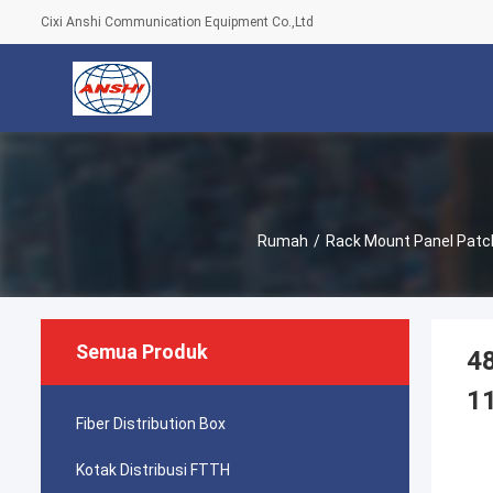
Cixi Anshi Communication Equipment Co.,Ltd
Rumah
/
Rack Mount Panel Patc
Semua Produk
4
1
Fiber Distribution Box
Kotak Distribusi FTTH