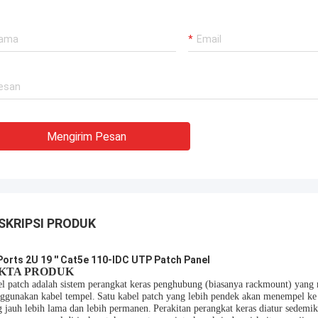
en sangat berpengalaman !!
Mengirim Pesan
SKRIPSI PRODUK
Ports 2U 19 '' Cat5e 110-IDC UTP Patch Panel
KTA PRODUK
l patch adalah sistem perangkat keras penghubung (biasanya rackmount) yang 
ggunakan kabel tempel.
Satu kabel patch yang lebih pendek akan menempel ke
 jauh lebih lama dan lebih permanen.
Perakitan perangkat keras diatur sedemik