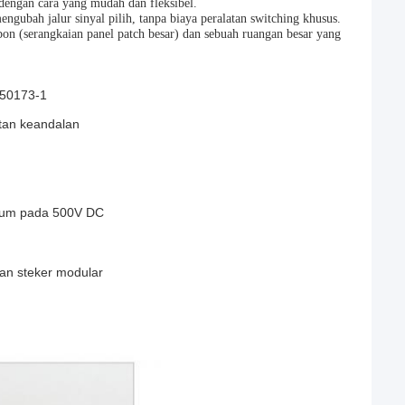
 dengan cara yang mudah dan fleksibel.
ubah jalur sinyal pilih, tanpa biaya peralatan switching khusus.
pon (serangkaian panel patch besar) dan sebuah ruangan besar yang
 50173-1
tan keandalan
imum pada 500V DC
gan steker modular