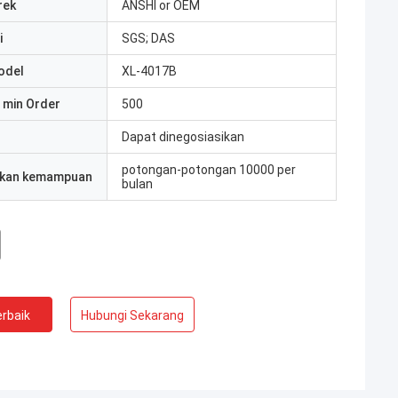
rek
ANSHI or OEM
i
SGS; DAS
odel
XL-4017B
 min Order
500
Dapat dinegosiasikan
potongan-potongan 10000 per
kan kemampuan
bulan
rbaik
Hubungi Sekarang