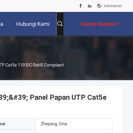
Indonesian
ra
Hubungi Kami
Quote Request
Suatu
TP Cat5e 110 IDC RoHS Compliant
39;&#39; Panel Papan UTP Cat5e
sal
Zhejiang, Cina