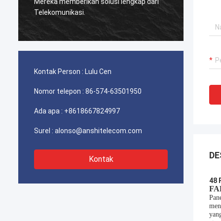
digunakan untuk telekomunikasi Iran
Produs
berfungsi dengan sangat baik, klien kami
sangat puas dengan kualitasnya.
Kontak Person :
Lulu Cen
Nomor telepon :
86-574-63501950
Ada apa :
+8618667824997
Surel :
alonso@anshitelecom.com
DE
Kontak
48 
FA
Pane
men
yang