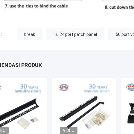
:
break
1u 24 port patch panel
50 port v
ENDASI PRODUK
DEO
VIDEO