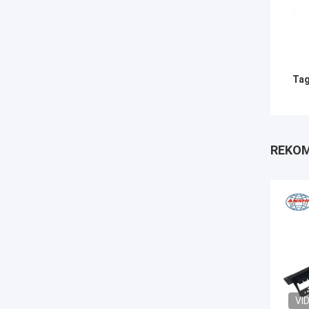
Tag
REKOM
VI