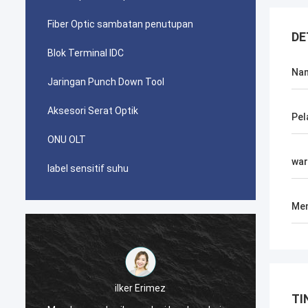
Fiber Optic sambatan penutupan
DE
Blok Terminal IDC
Na
Jaringan Punch Down Tool
Aksesori Serat Optik
Pel
ONU OLT
war
label sensitif suhu
Men
احمد عبدالله
Konektor AMP TYCO picabond Anda yang
TI