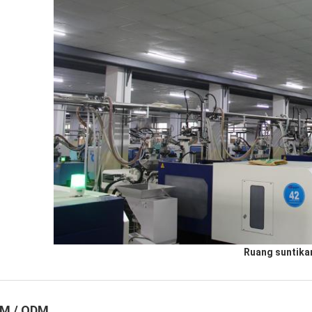
Ruang suntika
M / ODM