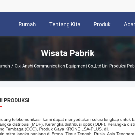
Rumah
Tentang Kita
Produk
Aca
Wisata Pabrik
umah
/
Cixi Anshi Communication Equipment Co.,Ltd Lini Produksi Pab
NI PRODUKSI
bidang telekomunikasi, kami dapat menyediakan solusi lengkap untuk b
angka distribusi (MDF), Kerangka distribusi optik (ODF), Kerangka dist
ang Tembaga (CCC), Produk Gaya KRONE LSA-PLUS, dll.
ain mitra jangka panjang di Eropa, Timur Tengah, Rusia, Asia Tenggara,