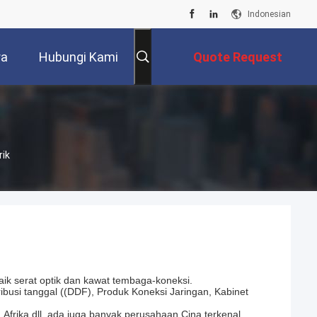
Indonesian
ra
Hubungi Kami
Quote Request
Suatu
rik
aik serat optik dan kawat tembaga-koneksi.
ribusi tanggal ((DDF), Produk Koneksi Jaringan, Kabinet
 Afrika dll, ada juga banyak perusahaan Cina terkenal