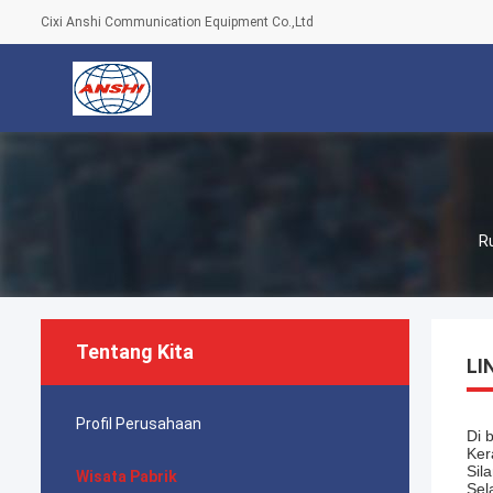
Cixi Anshi Communication Equipment Co.,Ltd
R
Tentang Kita
LI
Profil Perusahaan
Di 
Ker
Sil
Wisata Pabrik
Sel