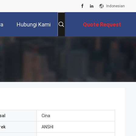
Indonesian
ra
Hubungi Kami
Quote Request
Suatu
sal
Cina
rek
ANSHI