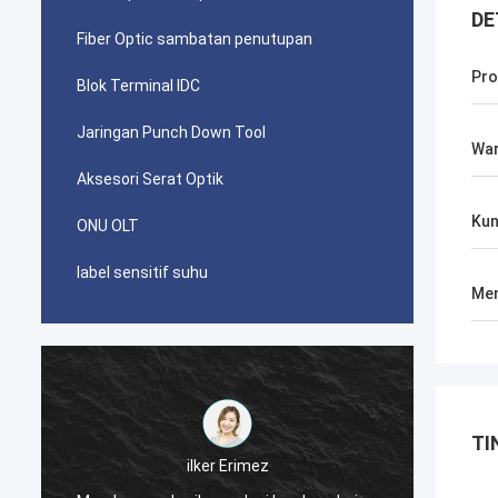
DE
Fiber Optic sambatan penutupan
Pro
Blok Terminal IDC
Jaringan Punch Down Tool
Wa
Aksesori Serat Optik
Kun
ONU OLT
label sensitif suhu
Men
TI
احمد عبدالله
Konektor AMP TYCO picabond Anda yang