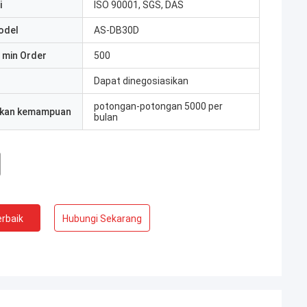
i
ISO 90001, SGS, DAS
odel
AS-DB30D
 min Order
500
Dapat dinegosiasikan
potongan-potongan 5000 per
kan kemampuan
bulan
rbaik
Hubungi Sekarang