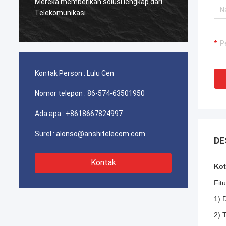
digunakan untuk telekomunikasi Iran
Produs
berfungsi dengan sangat baik, klien kami
sangat puas dengan kualitasnya.
Kontak Person :
Lulu Cen
Nomor telepon :
86-574-63501950
Ada apa :
+8618667824997
Surel :
alonso@anshitelecom.com
DE
Kontak
Kot
Fitu
1) 
2) 