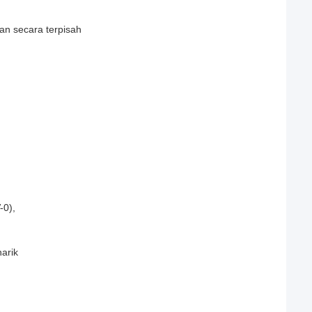
an secara terpisah
-0),
arik