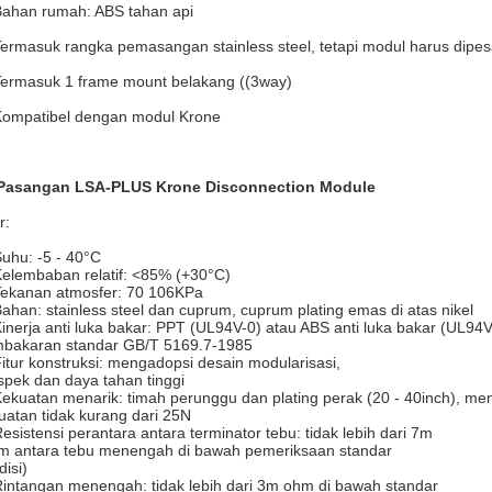
Bahan rumah: ABS tahan api
Termasuk rangka pemasangan stainless steel, tetapi modul harus dipes
Termasuk 1 frame mount belakang ((3way)
Kompatibel dengan modul Krone
Pasangan LSA-PLUS Krone Disconnection Module
r:
Suhu: -5 - 40°C
Kelembaban relatif: <85% (+30°C)
Tekanan atmosfer: 70 106KPa
Bahan: stainless steel dan cuprum, cuprum plating emas di atas nikel
Kinerja anti luka bakar: PPT (UL94V-0) atau ABS anti luka bakar (UL94V
bakaran standar GB/T 5169.7-1985
Fitur konstruksi: mengadopsi desain modularisasi,
spek dan daya tahan tinggi
Kekuatan menarik: timah perunggu dan plating perak (20 - 40inch), men
uatan tidak kurang dari 25N
Resistensi perantara antara terminator tebu: tidak lebih dari 7m
m antara tebu menengah di bawah pemeriksaan standar
disi)
Rintangan menengah: tidak lebih dari 3m ohm di bawah standar