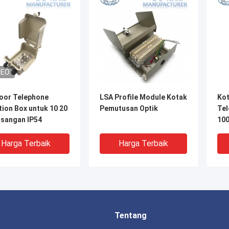
DEO
oor Telephone
LSA Profile Module Kotak
Kot
ion Box untuk 10 20
Pemutusan Optik
Tel
asangan IP54
100
Db 
Harga Terbaik
Harga Terbaik
Tentang