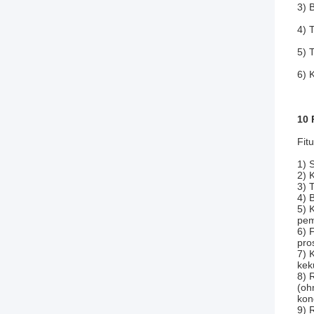
3) 
4) 
5) 
6) 
10 
Fitu
1) 
2) 
3) 
4) 
5) 
pem
6) 
pro
7) 
kek
8) 
(oh
kon
9) 