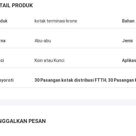
TAIL PRODUK
duk
kotak terminasi krone
Bahan
rna
Abu-abu
Jenis
ci
Koin atau Kunci
Aplikas
yoroti
30 Pasangan kotak distribusi FTTH
,
30 Pasangan K
NGGALKAN PESAN
Andreas Sandvik