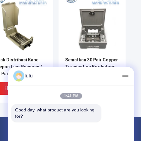
ak Distribusi Kabel
Sematkan 30 Pair Copper
epon Luar Ruangan /
Termination Box Indoor
 Pair Weatherproof
Dengan Frame Mount
lulu
Box
Kembali
Harga Terbaik
Harga Terbaik
1:41 PM
Good day, what product are you looking 
for?
Produk