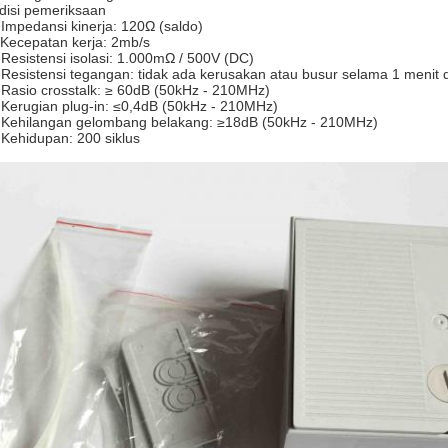
disi pemeriksaan
 Impedansi kinerja: 120Ω (saldo)
 Kecepatan kerja: 2mb/s
 Resistensi isolasi: 1.000mΩ / 500V (DC)
 Resistensi tegangan: tidak ada kerusakan atau busur selama 1 menit
 Rasio crosstalk: ≥ 60dB (50kHz - 210MHz)
 Kerugian plug-in: ≤0,4dB (50kHz - 210MHz)
 Kehilangan gelombang belakang: ≥18dB (50kHz - 210MHz)
 Kehidupan: 200 siklus