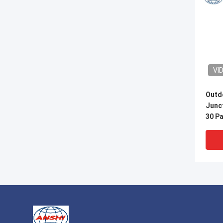
VI
Outd
Junct
30 P