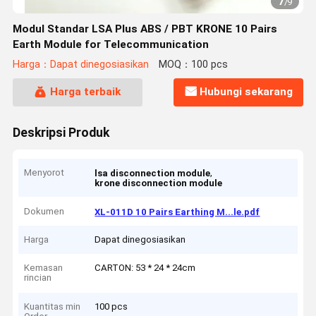
7
/
9
Modul Standar LSA Plus ABS / PBT KRONE 10 Pairs
Earth Module for Telecommunication
Harga：Dapat dinegosiasikan
MOQ：100 pcs
Harga terbaik
Hubungi sekarang
Deskripsi Produk
Menyorot
,
lsa disconnection module
krone disconnection module
Dokumen
XL-011D 10 Pairs Earthing M...le.pdf
Harga
Dapat dinegosiasikan
Kemasan
CARTON: 53 * 24 * 24cm
rincian
Kuantitas min
100 pcs